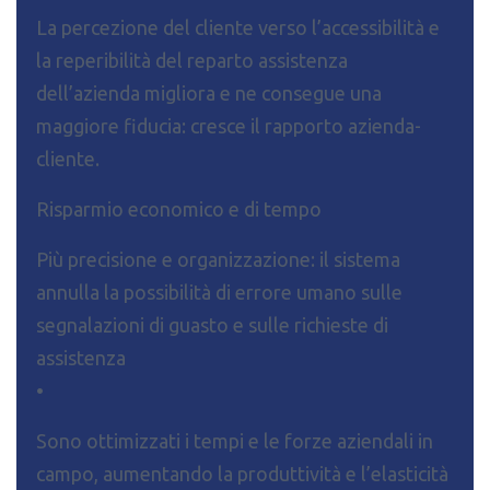
La percezione del cliente verso l’accessibilità e
la reperibilità del reparto assistenza
dell’azienda migliora e ne consegue una
maggiore fiducia: cresce il rapporto azienda-
cliente.
Risparmio economico e di tempo
Più precisione e organizzazione: il sistema
annulla la possibilità di errore umano sulle
segnalazioni di guasto e sulle richieste di
assistenza
•
Sono ottimizzati i tempi e le forze aziendali in
campo, aumentando la produttività e l’elasticità