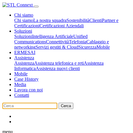
Chi siamo
Chi siamo
La nostra squadra
Sostenibilità
Clienti
Partner e
Certificazioni
Certificazioni Aziendali
Soluzioni
Soluzioni
Intelligenza Artificiale
Unified
Communications
Connettività
Telefonia
Cablaggio e
networking
Servizi gestiti & Cloud
Sicurezza
Mobile
ERMES
AI
Assistenza
Assistenza
Assistenza telefonica e reti
Assistenza
Informatica
Assistenza nuovi clienti
Mobile
Case History
Media
Lavora con noi
Contatti
Cerca
menu