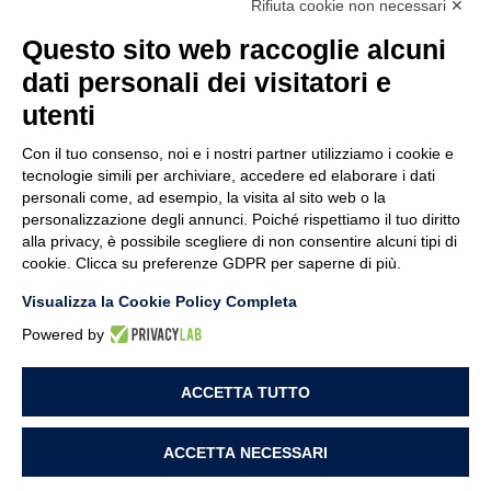
Rifiuta cookie non necessari ✕
Monitoraggio e manutenzione di hardware, software, sicurezza e
backup, indipendentemente dalla posizione, interna all’azienda o in
Questo sito web raccoglie alcuni
cloud.
dati personali dei visitatori e
STL Connext Srl
utenti
Via A. Grandi 43/b - Brescia
Con il tuo consenso, noi e i nostri partner utilizziamo i cookie e
Capitale sociale € 50.000
tecnologie simili per archiviare, accedere ed elaborare i dati
REA: 470204 - PIVA: 02685480986
personali come, ad esempio, la visita al sito web o la
personalizzazione degli annunci. Poiché rispettiamo il tuo diritto
Numero Verde
alla privacy, è possibile scegliere di non consentire alcuni tipi di
800 947 411
cookie. Clicca su preferenze GDPR per saperne di più.
info@stlconnext.it
Visualizza la Cookie Policy Completa
030 2685411
Powered by
Assistenza Tecnica
030 2685485
ACCETTA TUTTO
Chi siamo
Soluzioni
Lavora con noi
ACCETTA NECESSARI
STL Connext Srl