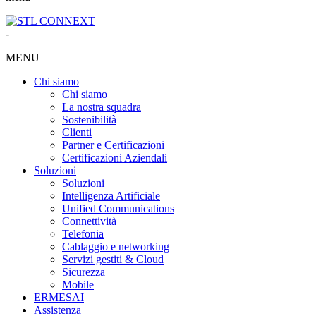
-
MENU
Chi siamo
Chi siamo
La nostra squadra
Sostenibilità
Clienti
Partner e Certificazioni
Certificazioni Aziendali
Soluzioni
Soluzioni
Intelligenza Artificiale
Unified Communications
Connettività
Telefonia
Cablaggio e networking
Servizi gestiti & Cloud
Sicurezza
Mobile
ERMES
AI
Assistenza