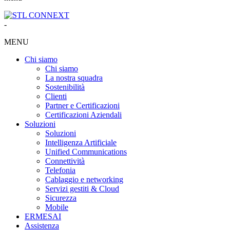
-
MENU
Chi siamo
Chi siamo
La nostra squadra
Sostenibilità
Clienti
Partner e Certificazioni
Certificazioni Aziendali
Soluzioni
Soluzioni
Intelligenza Artificiale
Unified Communications
Connettività
Telefonia
Cablaggio e networking
Servizi gestiti & Cloud
Sicurezza
Mobile
ERMES
AI
Assistenza