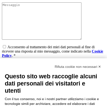
Acconsento al trattamento dei miei dati personali al fine di
ricevere una risposta al mio messaggio, come indicato nella
Cookie
Policy
. *
*richiesto
Rifiuta cookie non necessari ✕
Questo sito web raccoglie alcuni
dati personali dei visitatori e
STL Connext Srl
utenti
Via A. Grandi 43/b - Brescia
Con il tuo consenso, noi e i nostri partner utilizziamo i cookie e
Capitale sociale € 50.000
tecnologie simili per archiviare, accedere ed elaborare i dati
REA: 470204 - PIVA: 02685480986