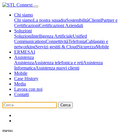
Chi siamo
Chi siamo
La nostra squadra
Sostenibilità
Clienti
Partner e
Certificazioni
Certificazioni Aziendali
Soluzioni
Soluzioni
Intelligenza Artificiale
Unified
Communications
Connettività
Telefonia
Cablaggio e
networking
Servizi gestiti & Cloud
Sicurezza
Mobile
ERMES
AI
Assistenza
Assistenza
Assistenza telefonica e reti
Assistenza
Informatica
Assistenza nuovi clienti
Mobile
Case History
Media
Lavora con noi
Contatti
Cerca
menu