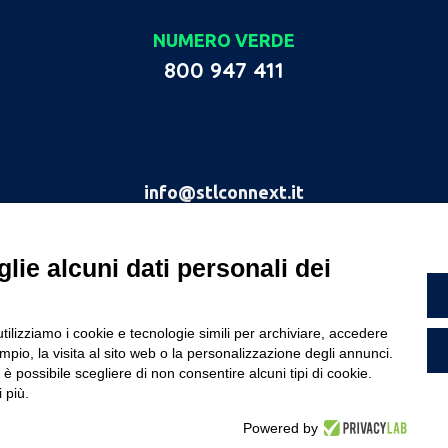
NUMERO VERDE
800 947 411
info@stlconnext.it
030 2685411
lie alcuni dati personali dei
Assistenza Tecnica
030 2685485
utilizziamo i cookie e tecnologie simili per archiviare, accedere
pio, la visita al sito web o la personalizzazione degli annunci.
, è possibile scegliere di non consentire alcuni tipi di cookie.
 più.
STL Connext Srl
Powered by
Modifica preferenze Cookie