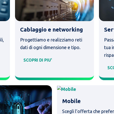
Cablaggio e networking
Ser
li,
Progettiamo e realizziamo reti
Pass
dati di ogni dimensione e tipo.
tua i
risp
SCOPRI DI PIU'
SCO
Mobile
Scegli l’offerta che preferi