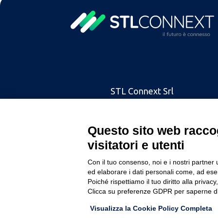
STL Connext Srl
Via A. Grandi 43/b - Brescia
Questo sito web raccog
Capitale sociale € 50.000
visitatori e utenti
REA: 470204 - PIVA: 02685480986
Con il tuo consenso, noi e i nostri partner 
ed elaborare i dati personali come, ad esem
Poiché rispettiamo il tuo diritto alla privacy
Clicca su preferenze GDPR per saperne di
Visualizza la Cookie Policy Completa