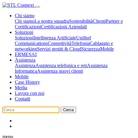
Chi siamo
Chi siamo
La nostra squadra
Sostenibilità
Clienti
Partner e
Certificazioni
Certificazioni Aziendali
Soluzioni
Soluzioni
Intelligenza Artificiale
Unified
Communications
Connettività
Telefonia
Cablaggio e
networking
Servizi gestiti & Cloud
Sicurezza
Mobile
ERMES
AI
Assistenza
Assistenza
Assistenza telefonica e reti
Assistenza
Informatica
Assistenza nuovi clienti
Mobile
Case History
Media
Lavora con noi
Contatti
Cerca
menu