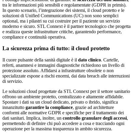
tra le informazioni più sensibili e regolamentate (GDPR in primis).
In questo scenario, l’integrazione dei sistemi, il cloud protetto e le
soluzioni di Unified Communications (UC) non sono semplici
optional, ma i pilastri su cui costruire per il paziente un servizio
moderno e sicuro. STL Connext è il partner tecnologico che progetta
e realizza queste infrastrutture critiche, garantendo performance,
compliance e continuità operativa.
La sicurezza prima di tutto: il cloud protetto
Il cuore pulsante della sanità digitale è il
dato clinico
. Cartelle,
referti, anamnesi e immagini diagnostiche richiedono un livello di
protezione assoluto. Affidarsi a infrastrutture obsolete o non
specializzate espone a rischi enormi, dai data breach alle interruzioni
di servizio.
Le soluzioni cloud progettate da STL Connext per il settore sanitario
offrono un ambiente protetto, centralizzato e altamente affidabile.
Spostare i dati su un cloud dedicato, privato o ibrido, significa
innanzitutto
garantire la compliance
, grazie ad architetture
conformi alle normative GDPR e specifiche per il trattamento dei
dati sanitari. Implica, inoltre, un
controllo granulare degli accessi
,
permettendo di definire chi può accedere a cosa e tracciando ogni
operazione per la massima trasparenza in ambito sicurezza.