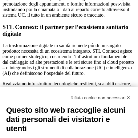
prenotazione degli appuntamenti o fornire informazioni post-visita,
instradando poi la chiamata o i dati al reparto corretto attraverso il
sistema UC, il tutto in un ambiente sicuro e tracciato.
STL Connext: il partner per l’ecosistema sanitario
digitale
La trasformazione digitale in sanità richiede più di un singolo
prodotto: necessita di un ecosistema integrato. STL Connext agisce
come partner strategico, costruendo l’infrastruttura fondamentale –
dal cablaggio ad alte prestazioni e le reti sicure fino al cloud protetto
– e integrandovi gli strumenti di collaborazione (UC) e intelligenza
(AI) che definiscono l’ospedale del futuro.
Realizziamo infrastrutture tecnologiche resilienti, scalabili e sicure,
che permettono al personale medico di concentrarsi su ciò che conta
davvero: la cura del paziente.
Rifiuta cookie non necessari ✕
Contattaci subito per saperne di più
Questo sito web raccoglie alcuni
dati personali dei visitatori e
STL Connext Srl
utenti
Via A. Grandi 43/b - Brescia