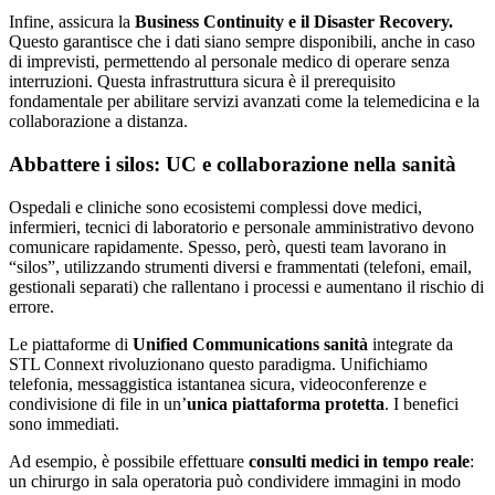
Infine, assicura la
Business Continuity e il Disaster Recovery.
Questo garantisce che i dati siano sempre disponibili, anche in caso
di imprevisti, permettendo al personale medico di operare senza
interruzioni. Questa infrastruttura sicura è il prerequisito
fondamentale per abilitare servizi avanzati come la telemedicina e la
collaborazione a distanza.
Abbattere i silos: UC e collaborazione nella sanità
Ospedali e cliniche sono ecosistemi complessi dove medici,
infermieri, tecnici di laboratorio e personale amministrativo devono
comunicare rapidamente. Spesso, però, questi team lavorano in
“silos”, utilizzando strumenti diversi e frammentati (telefoni, email,
gestionali separati) che rallentano i processi e aumentano il rischio di
errore.
Le piattaforme di
Unified Communications
sanità
integrate da
STL Connext rivoluzionano questo paradigma. Unifichiamo
telefonia, messaggistica istantanea sicura, videoconferenze e
condivisione di file in un’
unica piattaforma protetta
. I benefici
sono immediati.
Ad esempio, è possibile effettuare
consulti medici in tempo reale
:
un chirurgo in sala operatoria può condividere immagini in modo