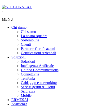
-
MENU
Chi siamo
Chi siamo
La nostra squadra
Sostenibilità
Clienti
Partner e Certificazioni
Certificazioni Aziendali
Soluzioni
Soluzioni
Intelligenza Artificiale
Unified Communications
Connettività
Telefonia
Cablaggio e networking
Servizi gestiti & Cloud
Sicurezza
Mobile
ERMES
AI
Assistenza