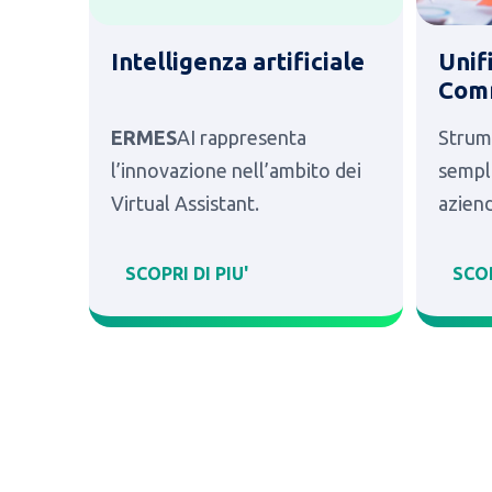
Intelligenza artificiale
Unif
Comm
ERMES
AI rappresenta
Strum
l’innovazione nell’ambito dei
sempli
Virtual Assistant.
azien
SCOPRI DI PIU'
SCOP