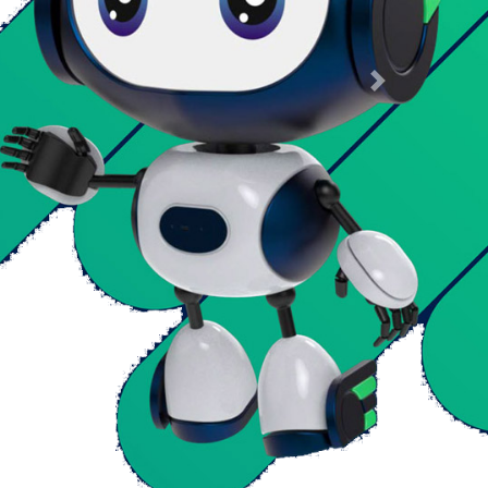
Next
uro è
Connesso
SCOPRI DI PIÙ