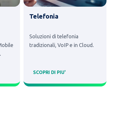
Telefonia
Cabl
netw
Soluzioni di telefonia
Proget
 Mobile
tradizionali, VoIP e in Cloud.
dati d
.
SCOPRI DI PIU'
SCOP