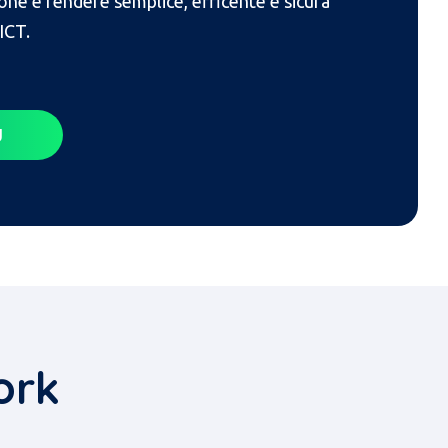
one e rendere semplice, efficente e sicura
 ICT.
Ù
ork